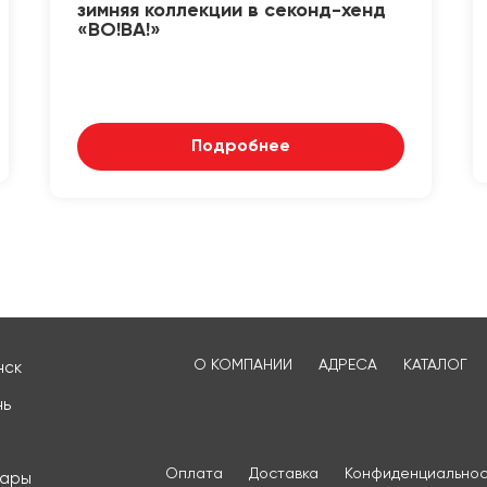
зимняя коллекции в секонд-хенд
«ВО!ВА!»
Подробнее
О КОМПАНИИ
АДРЕСА
КАТАЛОГ
нск
нь
Оплата
Доставка
Конфиденциальнос
сары