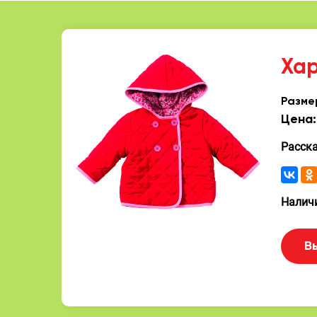
Ха
Разме
Цена:
Расск
Наличи
В