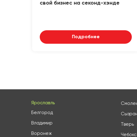
свой бизнес на секонд-хэнде
Подробнее
Ярославль
Смоле
Белгород
Сызра
Владимир
Тверь
Воронеж
Чебок