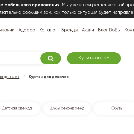
те мобильного приложения
. Мы уже ищем решение этой про
зательно сообщим вам, как только ситуация будет исправле
мпании
Адреса
Каталог
Бренды
Акции
Блог ВоВы
Кон
Купить оптом
/
я девочек
Куртки для девочек
Детская одежда
Шубы секонд хенд
Обувь