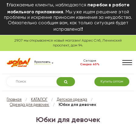
❗Уважаемые клиенты, наблюдаются
перебои в работе
мобильного приложения
. Мы уже ищем решение этой
проблемы и искренне приносим извинения за неудобства.
Обязательно сообщим вам, как только ситуация будет
исправлена!❗
29.07 мы открываемся новый магазин! Адрес Спб, Ленинский
проспект, дом 94.
Сегодня
Ярославль
Скидка 40%
Купить оптом
/
/
/
Главная
КАТАЛОГ
Детская одежда
/
Одежда для девочек
Юбки для девочек
Юбки для девочек