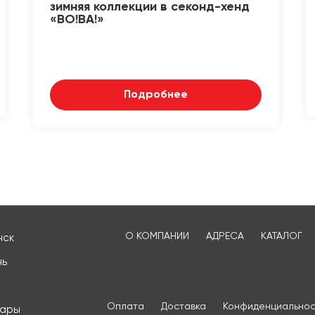
зимняя коллекции в секонд-хенд
«ВО!ВА!»
Подробнее
О КОМПАНИИ
АДРЕСА
КАТАЛОГ
нск
нь
Оплата
Доставка
Конфиденциальнос
сары