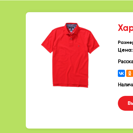
Ха
Разме
Цена:
Расск
Наличи
В