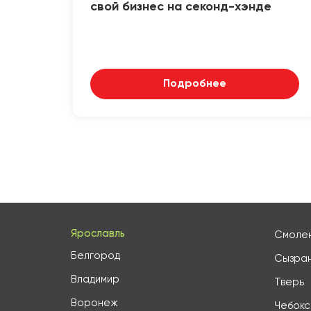
свой бизнес на секонд-хэнде
Подробнее
Ярославль
Смоле
Белгород
Сызра
Владимир
Тверь
Воронеж
Чебок