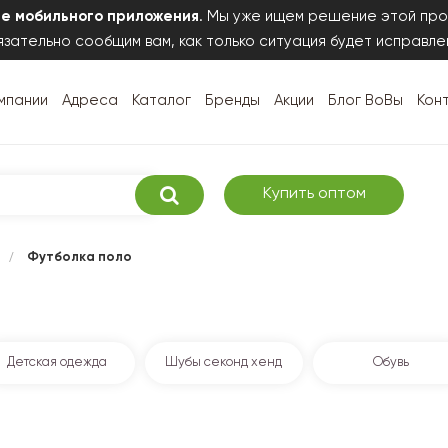
те мобильного приложения
. Мы уже ищем решение этой про
зательно сообщим вам, как только ситуация будет исправле
мпании
Адреса
Каталог
Бренды
Акции
Блог ВоВы
Кон
Купить оптом
/
Футболка поло
Детская одежда
Шубы секонд хенд
Обувь